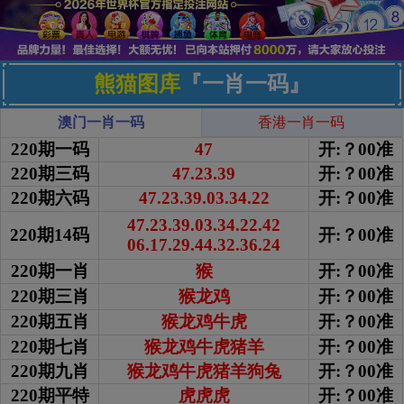
熊猫图库
『一肖一码』
澳门一肖一码
香港一肖一码
220期一码
47
开:？00准
220期三码
47.23.39
开:？00准
220期六码
47.23.39.03.34.22
开:？00准
47.23.39.03.34.22.42
220期14码
开:？00准
06.17.29.44.32.36.24
220期一肖
猴
开:？00准
220期三肖
猴龙鸡
开:？00准
220期五肖
猴龙鸡牛虎
开:？00准
220期七肖
猴龙鸡牛虎猪羊
开:？00准
220期九肖
猴龙鸡牛虎猪羊狗兔
开:？00准
220期平特
虎虎虎
开:？00准