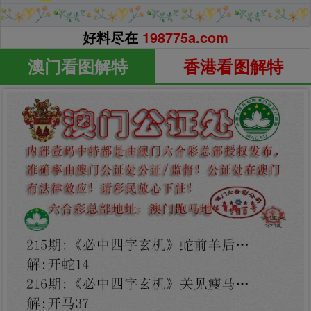
好料尽在
198775a.com
澳门看图解特
香港看图解特