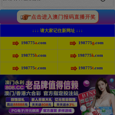
点击进入澳门报码直播开奖
↓↓↓ 请大家记住新网址 ↓↓↓
198775
a
.com
198775
g
.com
198775
b
.com
198775
k
.com
198775
c
.com
198775
t
.com