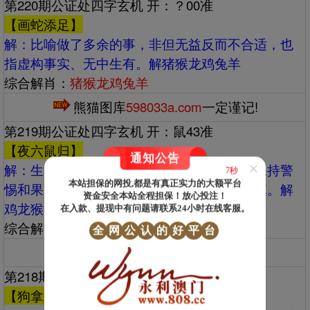
第220期公证处四字玄机 开：？00准
【画蛇添足】
解：‌‌比喻做了多余的事，非但无益反而不合适，也
指虚构事实、无中生有。‌‌解猪猴龙鸡兔羊
综合解肖：
猪猴龙鸡兔羊
熊猫图库
598033a.com
一定谨记!
第219期公证处四字玄机 开：鼠43准
【夜六鼠归】
通知公告
×
解：‌‌生活就像一场森林，我们需要像虎一样保持警
6秒
本站担保的网投,都是有真正实力的大额平台
惕和果断，同时又要像小老鼠一样灵活与谨慎。‌‌解
资金安全本站全程担保！放心投注！
鸡龙猴马猪鼠
在入款、提现中有问题请联系24小时在线客服。
综合解肖：
鸡龙猴马猪
鼠
全
网
公
认
的
好
平
台
熊猫图库
598033a.com
一定谨记!
第218期公证处四字玄机 开：虎17准
【狗拿耗子】