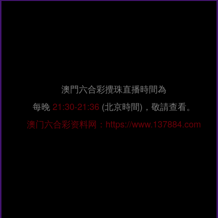
澳門六合彩攪珠直播時間為
每晚
21:30-21:36
(北京時間)，敬請查看。
澳门六合彩资料网：https://www.137884.com