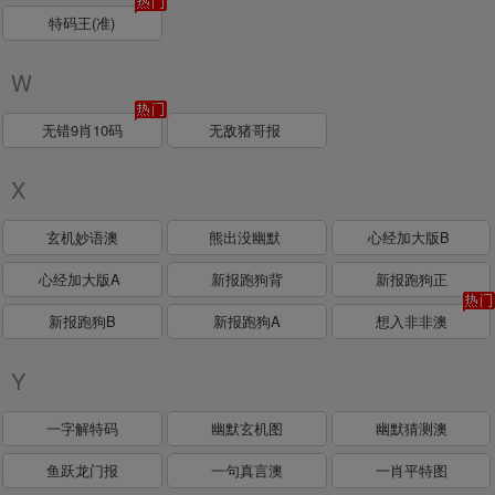
特码王(准)
W
无错9肖10码
无敌猪哥报
X
玄机妙语澳
熊出没幽默
心经加大版B
心经加大版A
新报跑狗背
新报跑狗正
新报跑狗B
新报跑狗A
想入非非澳
Y
一字解特码
幽默玄机图
幽默猜测澳
鱼跃龙门报
一句真言澳
一肖平特图