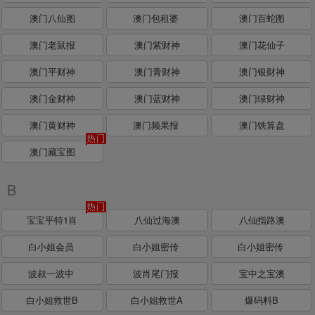
澳门八仙图
澳门包租婆
澳门百蛇图
澳门老鼠报
澳门紫财神
澳门花仙子
澳门平财神
澳门青财神
澳门银财神
澳门金财神
澳门蓝财神
澳门绿财神
澳门黄财神
澳门频果报
澳门铁算盘
澳门藏宝图
B
宝宝平特1肖
八仙过海澳
八仙指路澳
白小姐会员
白小姐密传
白小姐密传
波叔一波中
波肖尾门报
宝中之宝澳
白小姐救世B
白小姐救世A
爆码料B