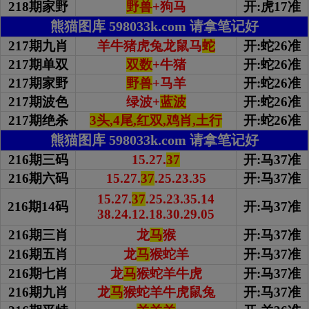
218期家野
野兽
+狗马
开:虎17准
熊猫图库 598033k.com 请拿笔记好
217期九肖
羊牛猪虎兔龙鼠马
蛇
开:蛇26准
217期单双
双数
+牛猪
开:蛇26准
217期家野
野兽
+马羊
开:蛇26准
217期波色
绿波+
蓝波
开:蛇26准
217期绝杀
3头,4尾,红双,鸡肖,土行
开:蛇26准
熊猫图库 598033k.com 请拿笔记好
216期三码
15.27.
37
开:马37准
216期六码
15.27.
37
.25.23.35
开:马37准
15.27.
37
.25.23.35.14
216期14码
开:马37准
38.24.12.18.30.29.05
216期三肖
龙
马
猴
开:马37准
216期五肖
龙
马
猴蛇羊
开:马37准
216期七肖
龙
马
猴蛇羊牛虎
开:马37准
216期九肖
龙
马
猴蛇羊牛虎鼠兔
开:马37准