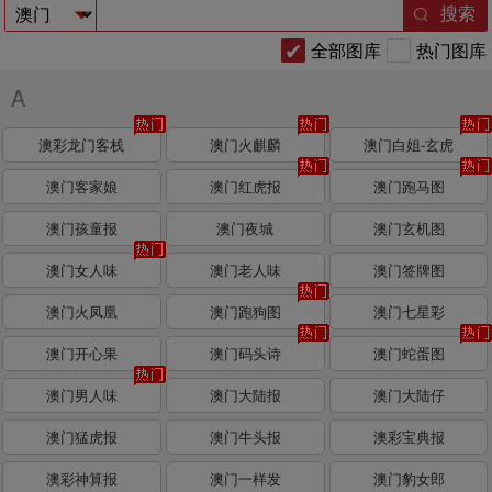
搜索
全部图库
热门图库
A
澳彩龙门客栈
澳门火麒麟
澳门白姐-玄虎
澳门客家娘
澳门红虎报
澳门跑马图
澳门孩童报
澳门夜城
澳门玄机图
澳门女人味
澳门老人味
澳门签牌图
澳门火凤凰
澳门跑狗图
澳门七星彩
澳门开心果
澳门码头诗
澳门蛇蛋图
澳门男人味
澳门大陆报
澳门大陆仔
澳门猛虎报
澳门牛头报
澳彩宝典报
澳彩神算报
澳门一样发
澳门豹女郎