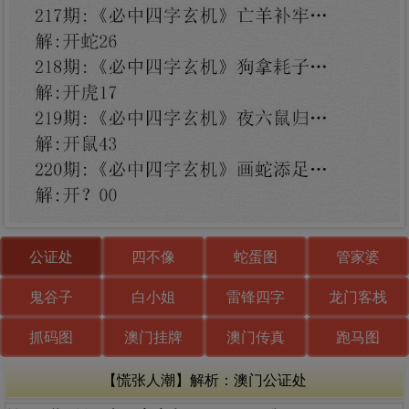
公证处
四不像
蛇蛋图
管家婆
鬼谷子
白小姐
雷锋四字
龙门客栈
抓码图
澳门挂牌
澳门传真
跑马图
【慌张人潮】解析：澳门公证处