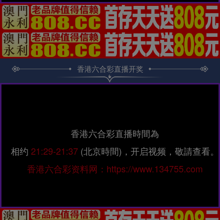
香港六合彩直播开奖
香港六合彩直播時間為
相约
21:29-21:37
(北京時間)，开启视频，敬請查看。
香港六合彩资料网：https://www.134755.com